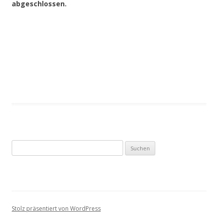
abgeschlossen.
S
u
c
h
e
n
Stolz präsentiert von WordPress
n