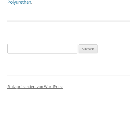
Polyurethan
.
S
u
c
h
e
n
Stolz präsentiert von WordPress
n
a
c
h
: