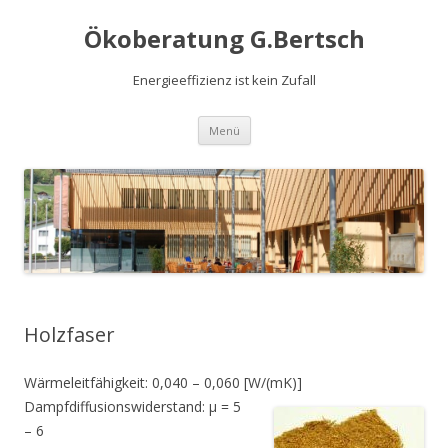
Ökoberatung G.Bertsch
Energieeffizienz ist kein Zufall
Springe
Menü
zum
Inhalt
Holzfaser
Wärmeleitfähigkeit: 0,040 – 0,060 [W/(mK)]
Dampfdiffusionswiderstand: μ = 5
– 6